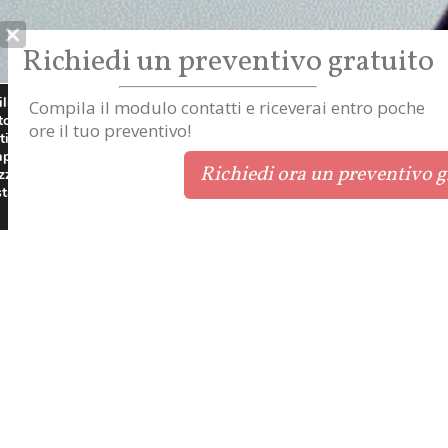
Richiedi un preventivo gratuito
lizza i «cookie»,
Compila il modulo contatti e riceverai entro poche
to. Le
ore il tuo preventivo!
i negli Stati
apporti
Accetta
Rifiuta
Richiedi ora un preventivo gratuito
izzo di Internet.
stando gli
drici e termoelettrici, mezzi di sollevamento,
i esplosivi.
il materiale e non richiedono la distruzione o
uttura stessa.