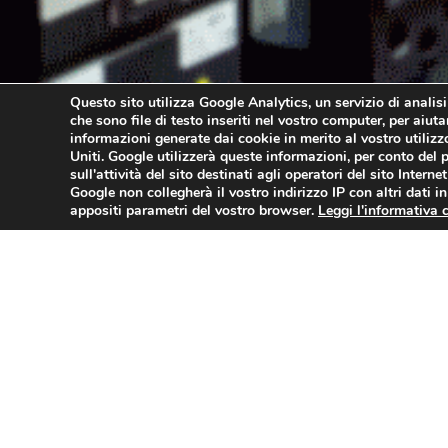
Questo sito utilizza Google Analytics, un servizio di analisi
che sono file di testo inseriti nel vostro computer, per aiuta
informazioni generate dai cookie in merito al vostro utiliz
Uniti. Google utilizzerà queste informazioni, per conto del pr
sull'attività del sito destinati agli operatori del sito Internet e
Google non collegherà il vostro indirizzo IP con altri dati i
appositi parametri del vostro browser.
Leggi l'informativa 
Prove e controlli non distru
L’attività di controllo non distruttivo si sv
recipienti in pressione (PED), impianti siderur
Essi non sono altro che il complesso di esami
l’asportazione di campioni dalla struttura in es