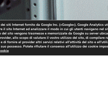
 dei siti Internet fornito da Google Inc. («Google»). Google Analytics uti
re il sito Internet ad analizzare il modo in cui gli utenti navigano nel si
zo del sito vengono trasmesse e memorizzate da Google su server ubicat
ovider, allo scopo di valutare il vostro utilizzo del sito, di compilare r
 di fornire al provider altri servizi relativi all'attività del sito e all'util
n suo possesso. Potete rifiutare il consenso all'utilizzo dei cookie impo
cookie
ttivi (CND)
olge sia in fase di costruzione che di sviluppo su impianti i
gici, impianti meccanici, industria automobilistica, settore degl
, prove e rilievi condotti impiegando metodi che non alterano 
ame finalizzati alla ricerca e identificazione di difetti della str