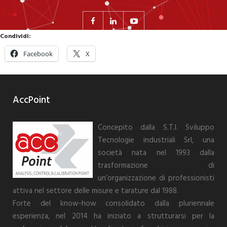
Condividi:
Facebook
X
AccPoint
Concepito dalla S.T.I. Sviluppo
Tecnologie industriali Srl, una
società nata nel 1993 dalla
trasformazione di
un’organizzazione di professionisti
attiva nel settore delle misure e tarature dal 1988.
Forte del know-how consolidato dalla pluriennale
esperienza, nel 2014 ha iniziato a strutturarsi per la